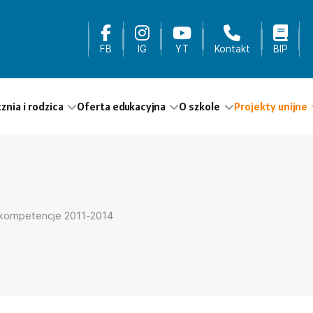
FB
IG
YT
Kontakt
BIP
cznia i rodzica
Oferta edukacyjna
O szkole
Projekty unijne
kompetencje 2011-2014