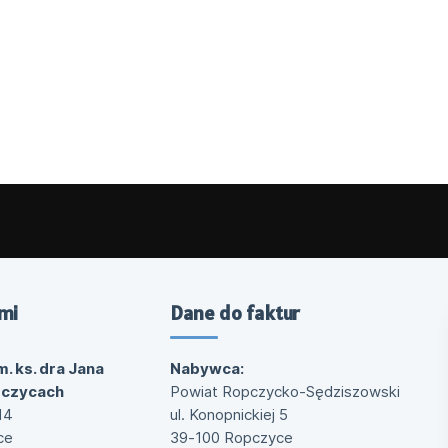
mi
Dane do faktur
m. ks. dra Jana
Nabywca:
pczycach
Powiat Ropczycko-Sędziszowski
14
ul. Konopnickiej 5
ce
39-100 Ropczyce