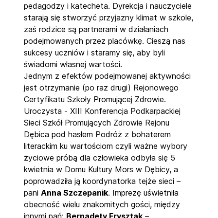
pedagodzy i katecheta. Dyrekcja i nauczyciele
starają się stworzyć przyjazny klimat w szkole,
zaś rodzice są partnerami w działaniach
podejmowanych przez placówkę. Cieszą nas
sukcesy uczniów i staramy się, aby byli
świadomi własnej wartości.
Jednym z efektów podejmowanej aktywności
jest otrzymanie (po raz drugi) Rejonowego
Certyfikatu Szkoły Promującej Zdrowie.
Uroczysta - XIII Konferencja Podkarpackiej
Sieci Szkół Promujących Zdrowie Rejonu
Dębica pod hasłem Podróż z bohaterem
literackim ku wartościom czyli ważne wybory
życiowe próbą dla człowieka odbyła się 5
kwietnia w Domu Kultury Mors w Dębicy, a
poprowadziła ją koordynatorka tejże sieci –
pani
Anna Szczepanik
. Imprezę uświetniła
obecność wielu znakomitych gości, między
innymi pań:
Bernadety Frysztak
–