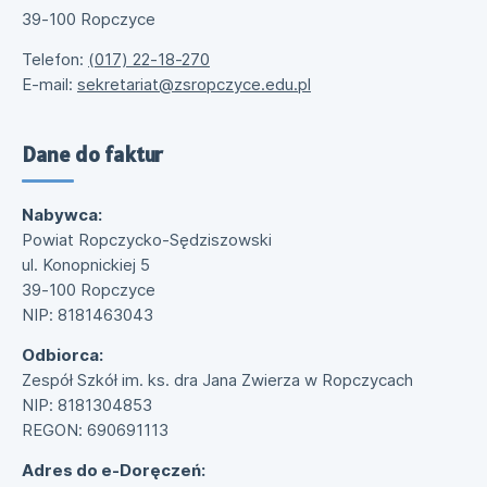
39-100 Ropczyce
Telefon:
(017) 22-18-270
E-mail:
sekretariat@zsropczyce.edu.pl
Dane do faktur
Nabywca:
Powiat Ropczycko-Sędziszowski
ul. Konopnickiej 5
39-100 Ropczyce
NIP: 8181463043
Odbiorca:
Zespół Szkół im. ks. dra Jana Zwierza w Ropczycach
NIP: 8181304853
REGON: 690691113
Adres do e-Doręczeń: