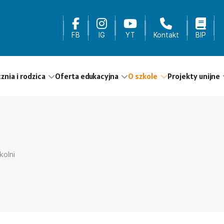
FB
IG
YT
Kontakt
BIP
cznia i rodzica
Oferta edukacyjna
O szkole
Projekty unijne
kolni