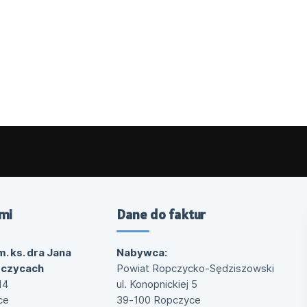
mi
Dane do faktur
m. ks. dra Jana
Nabywca:
pczycach
Powiat Ropczycko-Sędziszowski
14
ul. Konopnickiej 5
ce
39-100 Ropczyce