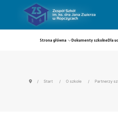
Strona główna
Dokumenty szkolne
Dla u
Start
O szkole
Partnerzy sz