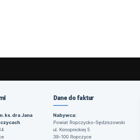
mi
Dane do faktur
m. ks. dra Jana
Nabywca:
pczycach
Powiat Ropczycko-Sędziszowski
14
ul. Konopnickiej 5
ce
39-100 Ropczyce