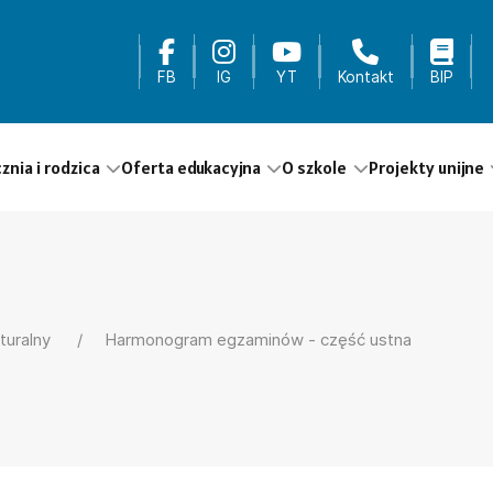
FB
IG
YT
Kontakt
BIP
cznia i rodzica
Oferta edukacyjna
O szkole
Projekty unijne
turalny
Harmonogram egzaminów - część ustna